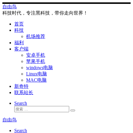
Skip
自由鸟
to
科技时代，专注黑科技，带你走向世界！
content
首页
科技
机场推荐
福利
客户端
安卓手机
苹果手机
windows电脑
Linux电脑
MAC电脑
新奇特
联系站长
Search
搜
搜
索
索
自由鸟
…
Search