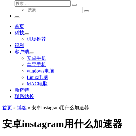
搜
搜
索
搜
索
搜
索
…
索
主
…
菜
首页
单
科技
机场推荐
福利
客户端
安卓手机
苹果手机
windows电脑
Linux电脑
MAC电脑
新奇特
联系站长
首页
»
博客
»
安卓instagram用什么加速器
安卓instagram用什么加速器