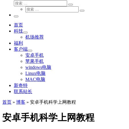
搜
搜
索
搜
索
搜
索
…
索
主
…
菜
首页
单
科技
机场推荐
福利
客户端
安卓手机
苹果手机
windows电脑
Linux电脑
MAC电脑
新奇特
联系站长
首页
»
博客
»
安卓手机科学上网教程
安卓手机科学上网教程