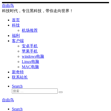
Skip
自由鸟
to
科技时代，专注黑科技，带你走向世界！
content
首页
科技
机场推荐
福利
客户端
安卓手机
苹果手机
windows电脑
Linux电脑
MAC电脑
新奇特
联系站长
Search
搜
搜
索
索
自由鸟
…
Search