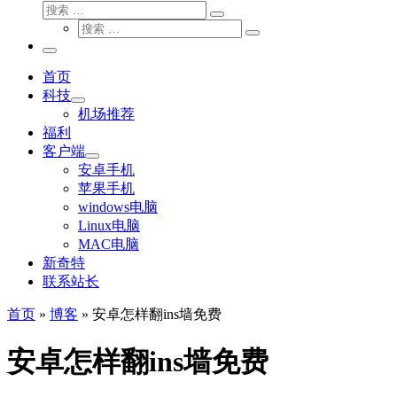
搜
搜
索
搜
索
搜
索
…
索
主
…
菜
首页
单
科技
机场推荐
福利
客户端
安卓手机
苹果手机
windows电脑
Linux电脑
MAC电脑
新奇特
联系站长
首页
»
博客
»
安卓怎样翻ins墙免费
安卓怎样翻ins墙免费