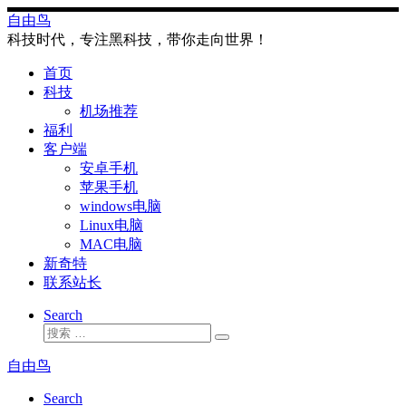
Skip
自由鸟
to
科技时代，专注黑科技，带你走向世界！
content
首页
科技
机场推荐
福利
客户端
安卓手机
苹果手机
windows电脑
Linux电脑
MAC电脑
新奇特
联系站长
Search
搜
搜
索
索
自由鸟
…
Search