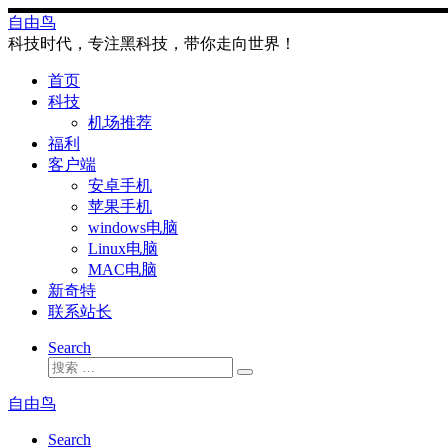
Skip
自由鸟
to
科技时代，专注黑科技，带你走向世界！
content
首页
科技
机场推荐
福利
客户端
安卓手机
苹果手机
windows电脑
Linux电脑
MAC电脑
新奇特
联系站长
Search
搜
搜
索
索
自由鸟
…
Search