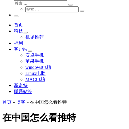
搜
搜
索
搜
索
搜
索
…
索
主
…
菜
首页
单
科技
机场推荐
福利
客户端
安卓手机
苹果手机
windows电脑
Linux电脑
MAC电脑
新奇特
联系站长
首页
»
博客
»
在中国怎么看推特
在中国怎么看推特