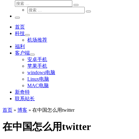
搜
搜
索
搜
索
搜
索
…
索
主
…
菜
首页
单
科技
机场推荐
福利
客户端
安卓手机
苹果手机
windows电脑
Linux电脑
MAC电脑
新奇特
联系站长
首页
»
博客
»
在中国怎么用twitter
在中国怎么用twitter