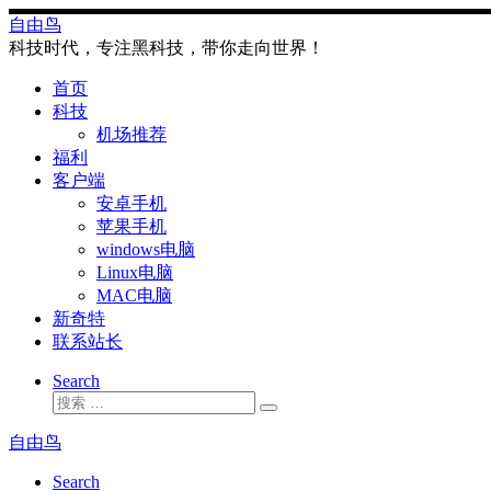
Skip
自由鸟
to
科技时代，专注黑科技，带你走向世界！
content
首页
科技
机场推荐
福利
客户端
安卓手机
苹果手机
windows电脑
Linux电脑
MAC电脑
新奇特
联系站长
Search
搜
搜
索
索
自由鸟
…
Search