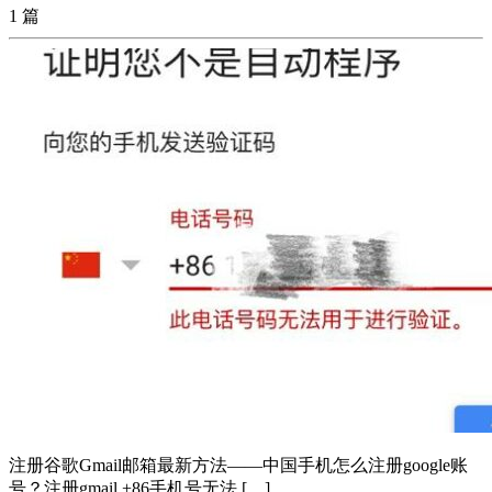
1 篇
注册谷歌Gmail邮箱最新方法——中国手机怎么注册google账
号？注册gmail +86手机号无法 […]