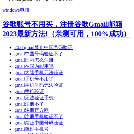
windows电脑
谷歌账号不用买，注册谷歌Gmail邮箱
2023最新方法!（亲测可用，100%成功）
2021gmail禁止中国号码验证
gmail中国号码验证不了
gmail国内怎么注册
gmail在国内能用吗
gmail大陆手机无法验证
gmail手机号不用了
gmail手机号码无法验证
gmail手机验证
gmail无法验证手机
gmail注册不了
gmail注册官方网
gmail注册手机验证不了
gmail禁止中国号码验证
gmail跳过手机号