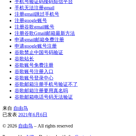
手机号验证码接码短信平台
手机无法注册gmail
注册gmail跳过手机号
注册google账号
注册谷歌gmail账号
注册谷歌Gmail邮箱最新方法
申请gmail邮箱免费注册
申请google账号注册
谷歌禁止中国号码验证
谷歌站长
谷歌账号免费注册
谷歌账号注册入口
谷歌账号登录中心
谷歌邮箱注册手机号验证不了
谷歌邮箱注册要用真名吗
谷歌邮箱电话号码无法验证
来自
自由鸟
已发表
2021年6月6日
© 2026
自由鸟
– All rights reserved