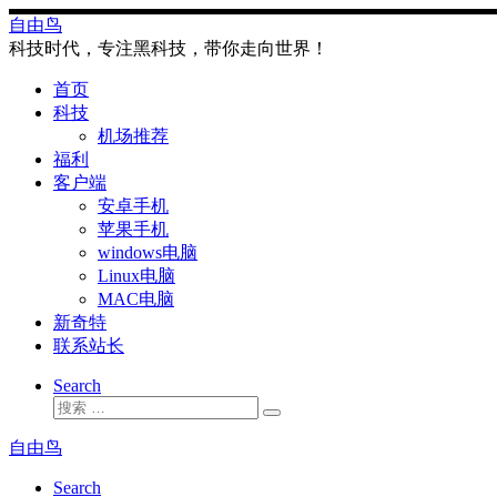
Skip
自由鸟
to
科技时代，专注黑科技，带你走向世界！
content
首页
科技
机场推荐
福利
客户端
安卓手机
苹果手机
windows电脑
Linux电脑
MAC电脑
新奇特
联系站长
Search
搜
搜
索
索
自由鸟
…
Search