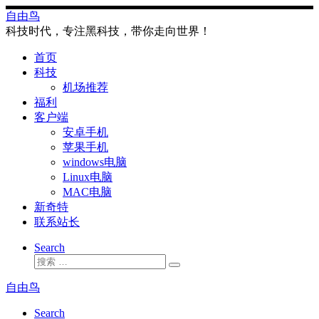
Skip
自由鸟
to
科技时代，专注黑科技，带你走向世界！
content
首页
科技
机场推荐
福利
客户端
安卓手机
苹果手机
windows电脑
Linux电脑
MAC电脑
新奇特
联系站长
Search
搜
搜
索
索
自由鸟
…
Search