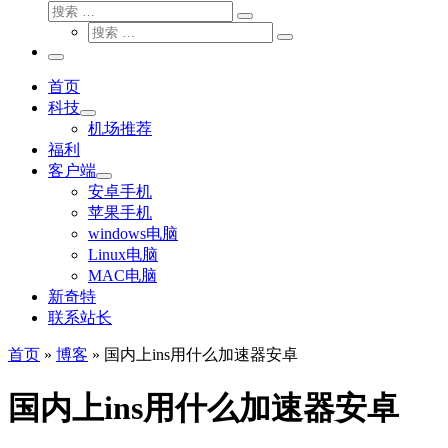
搜
搜
索
搜
索
搜
索
…
索
主
…
菜
首页
单
科技
机场推荐
福利
客户端
安卓手机
苹果手机
windows电脑
Linux电脑
MAC电脑
新奇特
联系站长
首页
»
博客
»
国内上ins用什么加速器安卓
国内上ins用什么加速器安卓