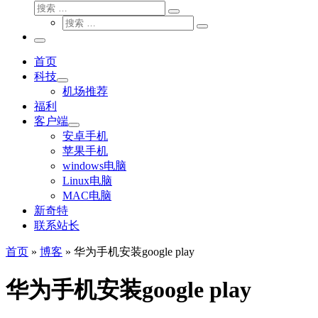
搜
搜
索
搜
索
搜
索
…
索
主
…
菜
首页
单
科技
机场推荐
福利
客户端
安卓手机
苹果手机
windows电脑
Linux电脑
MAC电脑
新奇特
联系站长
首页
»
博客
»
华为手机安装google play
华为手机安装google play