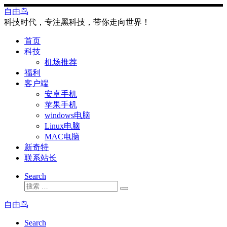
Skip
自由鸟
to
科技时代，专注黑科技，带你走向世界！
content
首页
科技
机场推荐
福利
客户端
安卓手机
苹果手机
windows电脑
Linux电脑
MAC电脑
新奇特
联系站长
Search
搜
搜
索
索
自由鸟
…
Search