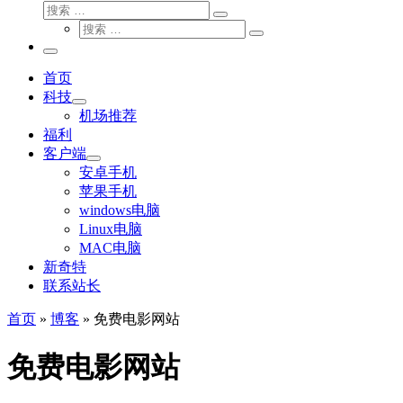
搜
搜
索
搜
索
搜
索
…
索
主
…
菜
首页
单
科技
机场推荐
福利
客户端
安卓手机
苹果手机
windows电脑
Linux电脑
MAC电脑
新奇特
联系站长
首页
»
博客
»
免费电影网站
免费电影网站