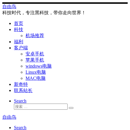
Skip
自由鸟
to
科技时代，专注黑科技，带你走向世界！
content
首页
科技
机场推荐
福利
客户端
安卓手机
苹果手机
windows电脑
Linux电脑
MAC电脑
新奇特
联系站长
Search
搜
搜
索
索
自由鸟
…
Search