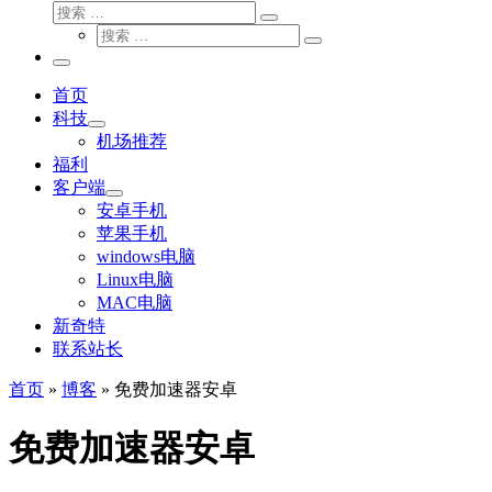
搜
搜
索
搜
索
搜
索
…
索
主
…
菜
首页
单
科技
机场推荐
福利
客户端
安卓手机
苹果手机
windows电脑
Linux电脑
MAC电脑
新奇特
联系站长
首页
»
博客
»
免费加速器安卓
免费加速器安卓