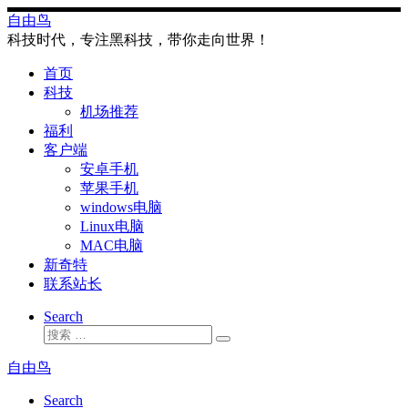
Skip
自由鸟
to
科技时代，专注黑科技，带你走向世界！
content
首页
科技
机场推荐
福利
客户端
安卓手机
苹果手机
windows电脑
Linux电脑
MAC电脑
新奇特
联系站长
Search
搜
搜
索
索
自由鸟
…
Search